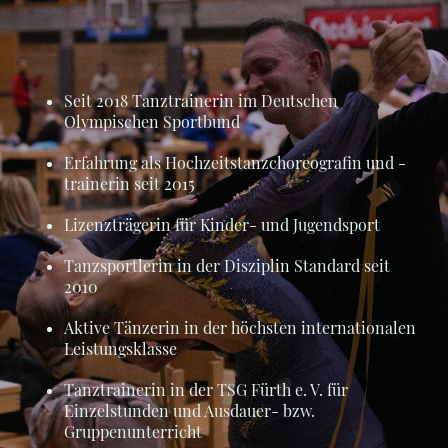
Seit 2018 Tanztrainerin im Deutschen
Olympischen Sportbund
Erfahrung als Hochzeitstanzchoreografin und -
trainerin seit 2015
Lizenzträgerin für Kinder- und Jugendsport
Tanzsportlerin in der Disziplin Standard seit
2010
Aktive Tänzerin in der höchsten internationalen
Leistungsklasse
Tanztrainerin in der TSG Fürth e. V. für
Einzelstunden und Ausdauer- bzw.
Gruppenunterricht